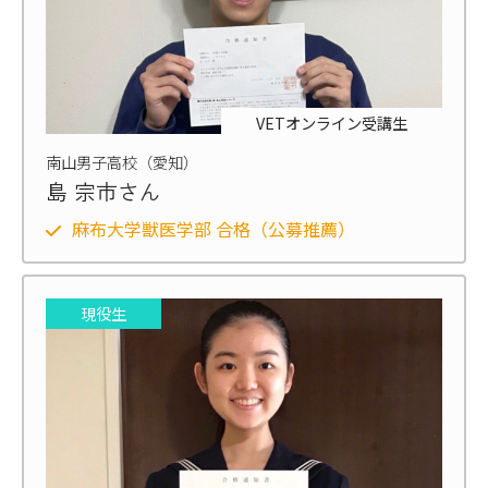
VETオンライン受講生
南山男子高校（愛知）
島 宗市さん
麻布大学獣医学部 合格（公募推薦）
現役生